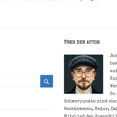
ÜBER DEN AUTOR
Jah
be
au
Ku
Wa
Suchen
So 
Schwerpunkte sind aber
Rechtswesen, Natur, Im
Mitglied des Jugendhil