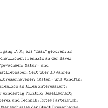
rgang 1985, als “Ossi” geboren, im
schaulichen Premnitz an der Havel
fgewachsen. Natur- und
nstliebhaber. Seit über 10 Jahren
hlbremerhavener, Küsten- und Windfan.
ziemlich an Allem interessiert.
 eindeutig Politik, Gesellschaft,
kerei und Technik. Rotes Parteibuch,
feausschusses der Stadt Bremerhaven,