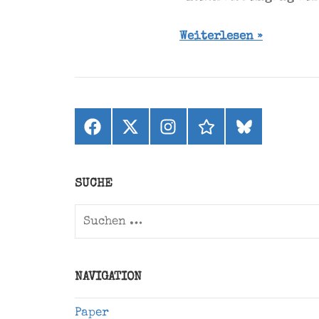
Weiterlesen
Facebook
X
Instagram
threads
bluesky
(ehemals
Twitter)
SUCHE
Suchen
nach:
NAVIGATION
Paper