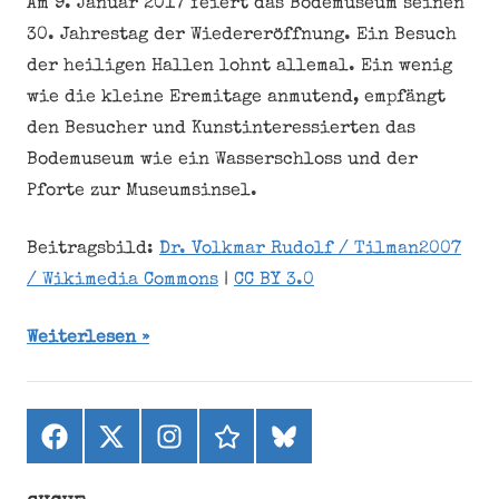
Am 9. Januar 2017 feiert das Bodemuseum seinen
30. Jahrestag der Wiedereröffnung. Ein Besuch
der heiligen Hallen lohnt allemal. Ein wenig
wie die kleine Eremitage anmutend, empfängt
den Besucher und Kunstinteressierten das
Bodemuseum wie ein Wasserschloss und der
Pforte zur Museumsinsel.
Beitragsbild:
Dr. Volkmar Rudolf / Tilman2007
/ Wikimedia Commons
|
CC BY 3.0
Weiterlesen
Facebook
X
Instagram
threads
bluesky
(ehemals
Twitter)