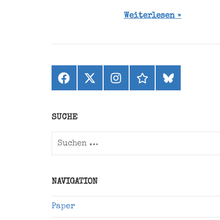
Weiterlesen
Facebook
X
Instagram
threads
bluesky
(ehemals
Twitter)
SUCHE
Suchen
nach:
NAVIGATION
Paper