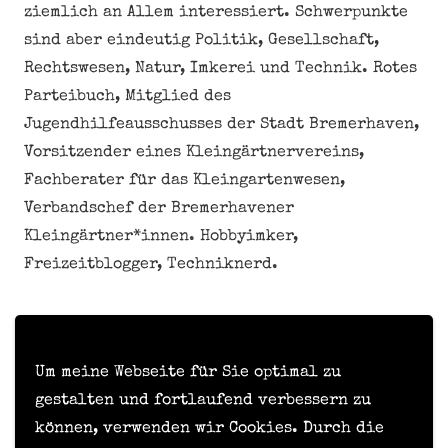
ziemlich an Allem interessiert. Schwerpunkte
sind aber eindeutig Politik, Gesellschaft,
Rechtswesen, Natur, Imkerei und Technik. Rotes
Parteibuch, Mitglied des
Jugendhilfeausschusses der Stadt Bremerhaven,
Vorsitzender eines Kleingärtnervereins,
Fachberater für das Kleingartenwesen,
Verbandschef der Bremerhavener
Kleingärtner*innen. Hobbyimker,
Freizeitblogger, Techniknerd.
Meine personenbezogenen Daten nicht verkaufen
oder weitergeben
Um meine Webseite für Sie optimal zu
gestalten und fortlaufend verbessern zu
können, verwenden wir Cookies. Durch die
Kontakt