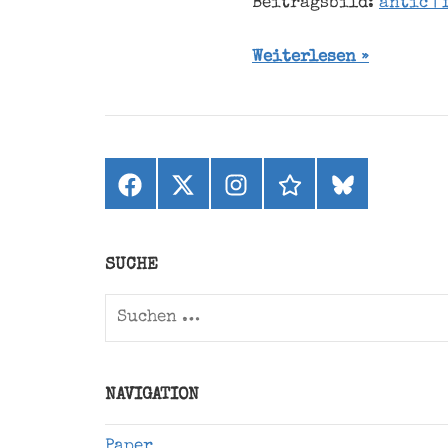
Beitragsbild:
antic | 
Weiterlesen
Facebook
X
Instagram
threads
bluesky
(ehemals
Twitter)
SUCHE
Suchen
nach:
NAVIGATION
Paper