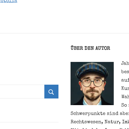
fotolia
ÜBER DEN AUTOR
Jah
be
au
Ku
Wa
Suchen
So 
Schwerpunkte sind aber
Rechtswesen, Natur, Im