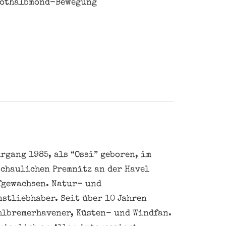
Rothalbmond-Bewegung
rgang 1985, als “Ossi” geboren, im
schaulichen Premnitz an der Havel
fgewachsen. Natur- und
nstliebhaber. Seit über 10 Jahren
hlbremerhavener, Küsten- und Windfan.