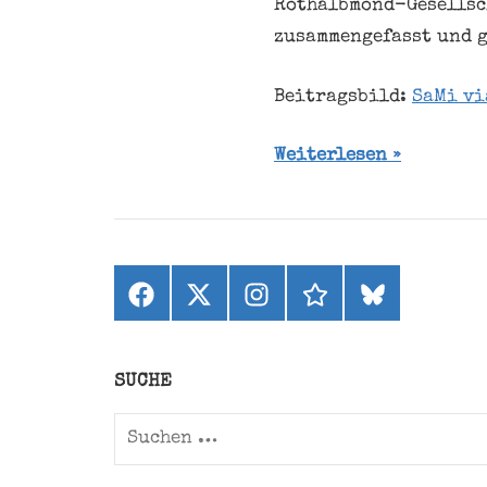
Rothalbmond-Gesellsc
zusammengefasst und g
Beitragsbild:
SaMi vi
Weiterlesen
Facebook
X
Instagram
threads
bluesky
(ehemals
Twitter)
SUCHE
Suchen
nach: