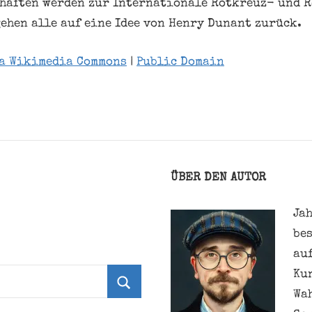
haften werden zur Internationale Rotkreuz- und 
ehen alle auf eine Idee von Henry Dunant zurück.
a Wikimedia Commons
|
Public Domain
ÜBER DEN AUTOR
Jah
be
au
Ku
Wa
Suchen