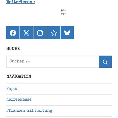
Weiterlesen
Facebook
X
Instagram
threads
bluesky
(ehemals
Twitter)
SUCHE
Suchen
nach:
Suche
NAVIGATION
Paper
Kaffeekasse
Pflanzen mit Haltung