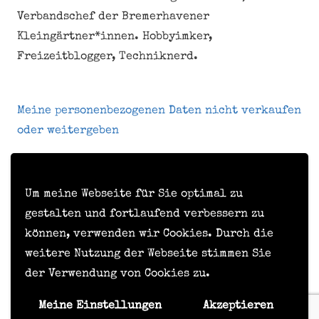
Kleingärtner*innen. Hobbyimker,
Freizeitblogger, Techniknerd.
Meine personenbezogenen Daten nicht verkaufen
oder weitergeben
Kontakt
Impressum
Um meine Webseite für Sie optimal zu
gestalten und fortlaufend verbessern zu
Datenschutzerklärung
können, verwenden wir Cookies. Durch die
Formular zur Anforderung von Benutzerdaten
weitere Nutzung der Webseite stimmen Sie
der Verwendung von Cookies zu.
© Timo Hörske, 2015 - 2026
Meine Einstellungen
Akzeptieren