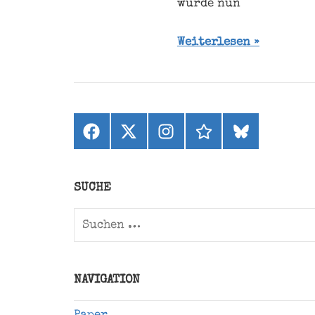
wurde nun
Weiterlesen
Facebook
X
Instagram
threads
bluesky
(ehemals
Twitter)
SUCHE
Suchen
nach:
NAVIGATION