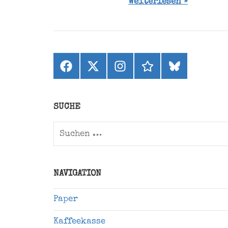
Weiterlesen
Facebook
X
Instagram
threads
bluesky
(ehemals
Twitter)
SUCHE
Suchen
nach:
NAVIGATION
Paper
Kaffeekasse