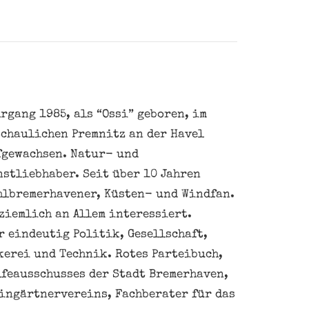
rgang 1985, als “Ossi” geboren, im
schaulichen Premnitz an der Havel
fgewachsen. Natur- und
nstliebhaber. Seit über 10 Jahren
hlbremerhavener, Küsten- und Windfan.
ziemlich an Allem interessiert.
 eindeutig Politik, Gesellschaft,
kerei und Technik. Rotes Parteibuch,
feausschusses der Stadt Bremerhaven,
eingärtnervereins, Fachberater für das