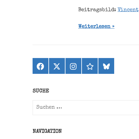
Beitragsbild:
Vincent
Weiterlesen
Facebook
X
Instagram
threads
bluesky
(ehemals
Twitter)
SUCHE
Suchen
nach:
NAVIGATION