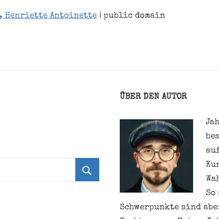
, Henriette Antoinette
| public domain
ÜBER DEN AUTOR
Jah
be
au
Ku
Wa
Suchen
So 
Schwerpunkte sind aber