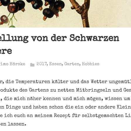
llung von der Schwarzen
ere
Timo Hörske
2017
,
Essen
,
Garten
,
Hobbies
r, die Temperaturen kälter und das Wetter ungemütl
rodukte des Gartens zu netten Mitbringseln und Ge
, die mich näher kennen und mich mögen, wissen um
en Dinge und haben schon die ein oder andere Klei
e ich euch an meinem Rezept für selbstgemachten L
en lassen.