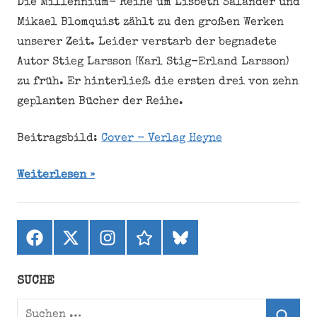
Die Millennium- Reihe um Lisbeth Salander und
Mikael Blomquist zählt zu den großen Werken
unserer Zeit. Leider verstarb der begnadete
Autor Stieg Larsson (Karl Stig-Erland Larsson)
zu früh. Er hinterließ die ersten drei von zehn
geplanten Bücher der Reihe.
Beitragsbild:
Cover - Verlag Heyne
Weiterlesen
Facebook
X
Instagram
threads
bluesky
(ehemals
Twitter)
SUCHE
Suchen