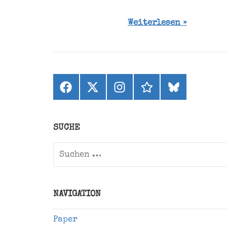
Weiterlesen
Facebook
X
Instagram
threads
bluesky
(ehemals
Twitter)
SUCHE
Suchen
nach:
NAVIGATION
Paper