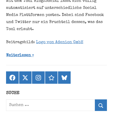
Mit dem Tool Blog2Social lässt sich völlig
automatisiert auf unterschiedliche Social
Media Plattformen posten. Dabei sind Facebook
und Twitter nur ein Bruchteil dessen, was das
Tool erlaubt.
Beitragsbild:
Logo von Adenion GmbH
Weiterlesen
Facebook
X
Instagram
threads
bluesky
(ehemals
Twitter)
SUCHE
Suchen
nach: