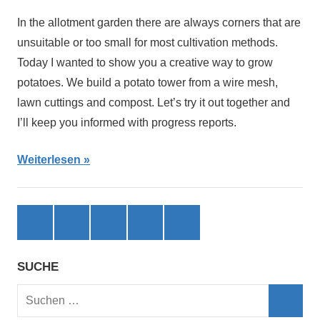
In the allotment garden there are always corners that are
unsuitable or too small for most cultivation methods.
Today I wanted to show you a creative way to grow
potatoes. We build a potato tower from a wire mesh,
lawn cuttings and compost. Let’s try it out together and
I’ll keep you informed with progress reports.
Weiterlesen
Facebook
X
Instagram
threads
bluesky
(ehemals
Twitter)
SUCHE
Suchen
nach: