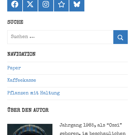
Facebook
X
Instagram
threads
bluesky
(ehemals
Twitter)
SUCHE
Suchen
nach:
Suche
NAVIGATION
Paper
Kaffeekasse
Pflanzen mit Haltung
ÜBER DEN AUTOR
Jahrgang 1985, als “Ossi”
geboren, im beschaulichen