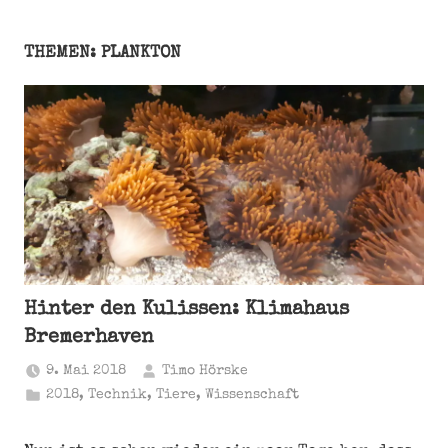
THEMEN: PLANKTON
Hinter den Kulissen: Klimahaus
Bremerhaven
9. Mai 2018
Timo Hörske
2018
,
Technik
,
Tiere
,
Wissenschaft