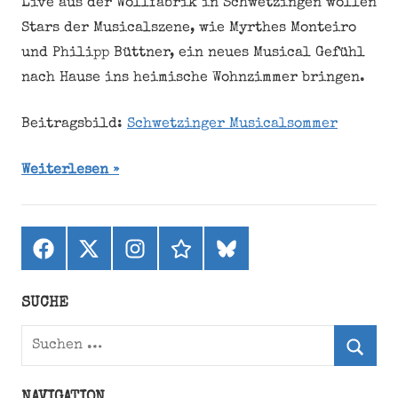
Live aus der Wollfabrik in Schwetzingen wollen
Stars der Musicalszene, wie Myrthes Monteiro
und Philipp Büttner, ein neues Musical Gefühl
nach Hause ins heimische Wohnzimmer bringen.
Beitragsbild:
Schwetzinger Musicalsommer
Weiterlesen
Facebook
X
Instagram
threads
bluesky
(ehemals
Twitter)
SUCHE
Suchen
nach:
Suche
NAVIGATION