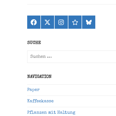
Facebook
X
Instagram
threads
bluesky
(ehemals
Twitter)
SUCHE
Suchen
nach:
NAVIGATION
Paper
Kaffeekasse
Pflanzen mit Haltung