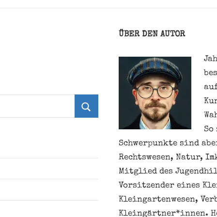
ÜBER DEN AUTOR
Jah
be
au
Ku
Wa
Suchen
So 
Schwerpunkte sind aber
Rechtswesen, Natur, Im
Mitglied des Jugendhil
Vorsitzender eines Kl
Kleingartenwesen, Ver
Kleingärtner*innen. H