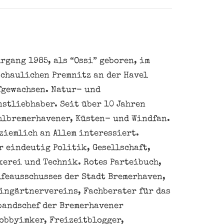
rgang 1985, als “Ossi” geboren, im
schaulichen Premnitz an der Havel
fgewachsen. Natur- und
nstliebhaber. Seit über 10 Jahren
hlbremerhavener, Küsten- und Windfan.
ziemlich an Allem interessiert.
 eindeutig Politik, Gesellschaft,
kerei und Technik. Rotes Parteibuch,
feausschusses der Stadt Bremerhaven,
eingärtnervereins, Fachberater für das
bandschef der Bremerhavener
obbyimker, Freizeitblogger,