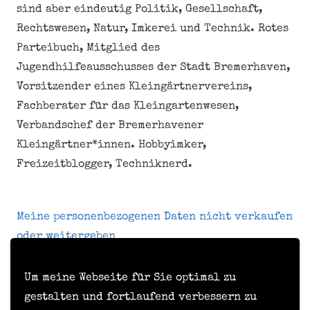
sind aber eindeutig Politik, Gesellschaft,
Rechtswesen, Natur, Imkerei und Technik. Rotes
Parteibuch, Mitglied des
Jugendhilfeausschusses der Stadt Bremerhaven,
Vorsitzender eines Kleingärtnervereins,
Fachberater für das Kleingartenwesen,
Verbandschef der Bremerhavener
Kleingärtner*innen. Hobbyimker,
Freizeitblogger, Techniknerd.
Meine personenbezogenen Daten nicht verkaufen
oder weitergeben
Um meine Webseite für Sie optimal zu
Kontakt
gestalten und fortlaufend verbessern zu