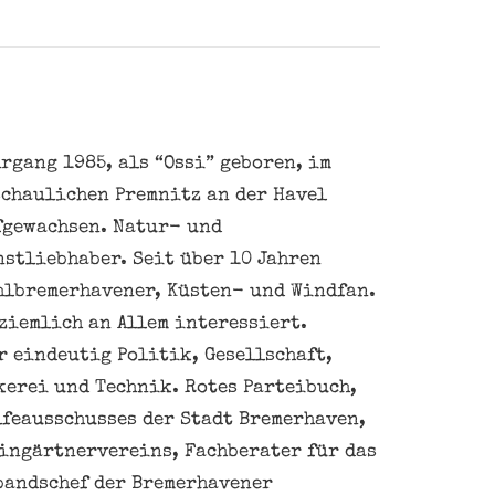
rgang 1985, als “Ossi” geboren, im
schaulichen Premnitz an der Havel
fgewachsen. Natur- und
nstliebhaber. Seit über 10 Jahren
hlbremerhavener, Küsten- und Windfan.
ziemlich an Allem interessiert.
 eindeutig Politik, Gesellschaft,
kerei und Technik. Rotes Parteibuch,
feausschusses der Stadt Bremerhaven,
eingärtnervereins, Fachberater für das
bandschef der Bremerhavener