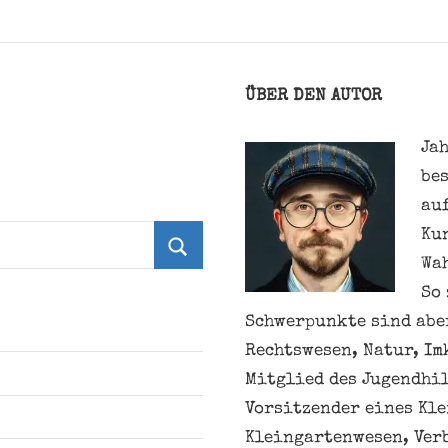
ÜBER DEN AUTOR
Jah
be
au
Ku
Wa
Suchen
So 
Schwerpunkte sind aber
Rechtswesen, Natur, Im
Mitglied des Jugendhil
Vorsitzender eines Kl
Kleingartenwesen, Ver