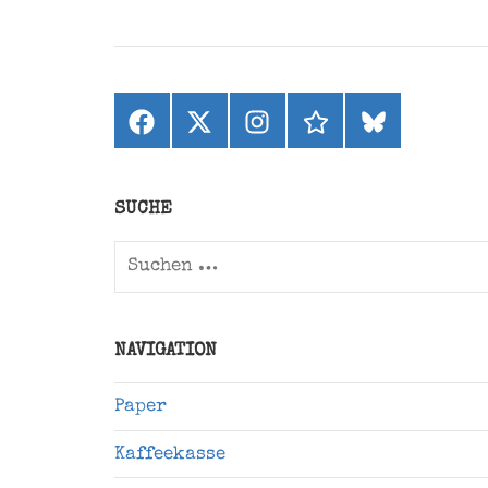
Facebook
X
Instagram
threads
bluesky
(ehemals
Twitter)
SUCHE
Suchen
nach:
NAVIGATION
Paper
Kaffeekasse