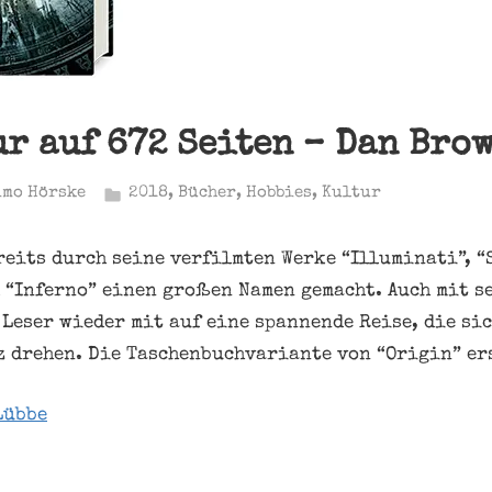
r auf 672 Seiten – Dan Bro
imo Hörske
2018
,
Bücher
,
Hobbies
,
Kultur
reits durch seine verfilmten Werke “Illuminati”, “
 “Inferno” einen großen Namen gemacht. Auch mit 
 Leser wieder mit auf eine spannende Reise, die si
 drehen. Die Taschenbuchvariante von “Origin” ers
Lübbe