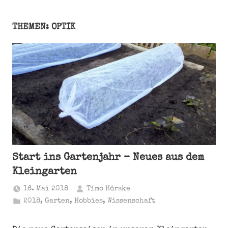
THEMEN: OPTIK
Start ins Gartenjahr – Neues aus dem
Kleingarten
16. Mai 2018
Timo Hörske
2018
,
Garten
,
Hobbies
,
Wissenschaft