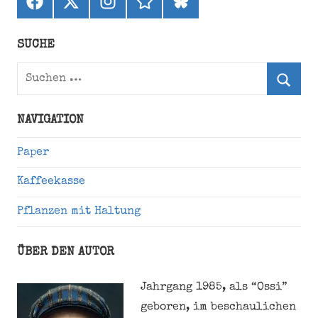
Facebook
X
Instagram
threads
bluesky
(ehemals
Twitter)
SUCHE
Suchen
nach:
Suche
NAVIGATION
Paper
Kaffeekasse
Pflanzen mit Haltung
ÜBER DEN AUTOR
Jahrgang 1985, als “Ossi”
geboren, im beschaulichen