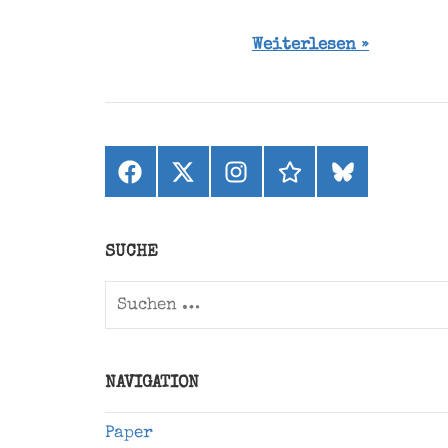
Weiterlesen
Facebook
X
Instagram
threads
bluesky
(ehemals
Twitter)
SUCHE
Suchen
nach:
NAVIGATION
Paper