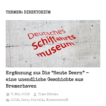
THEMEN: DIREKTORIUM
Ergänzung zu: Die “Seute Deern” –
eine unendliche Geschichte aus
Bremerhaven
7. Mai 2018
Timo Hörske
2018
,
Jahr
,
Politik
,
Wissenschaft