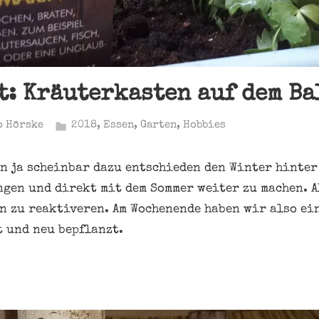
t: Kräuterkasten auf dem B
o Hörske
2018
,
Essen
,
Garten
,
Hobbies
un ja scheinbar dazu entschieden den Winter hinter 
gen und direkt mit dem Sommer weiter zu machen. A
n zu reaktiveren. Am Wochenende haben wir also ei
 und neu bepflanzt.