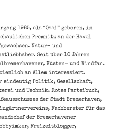
rgang 1985, als “Ossi” geboren, im
schaulichen Premnitz an der Havel
fgewachsen. Natur- und
nstliebhaber. Seit über 10 Jahren
hlbremerhavener, Küsten- und Windfan.
ziemlich an Allem interessiert.
 eindeutig Politik, Gesellschaft,
kerei und Technik. Rotes Parteibuch,
feausschusses der Stadt Bremerhaven,
eingärtnervereins, Fachberater für das
bandschef der Bremerhavener
obbyimker, Freizeitblogger,