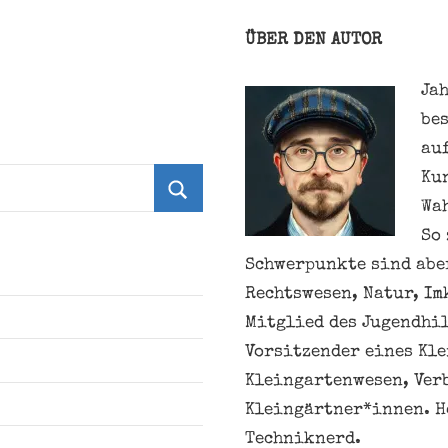
ÜBER DEN AUTOR
Jah
be
au
Ku
Wa
Suchen
So 
Schwerpunkte sind aber
Rechtswesen, Natur, Im
Mitglied des Jugendhil
Vorsitzender eines Kl
Kleingartenwesen, Ver
Kleingärtner*innen. H
Techniknerd.