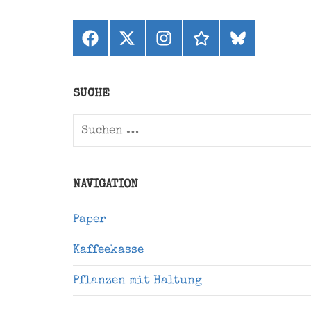
Facebook
X
Instagram
threads
bluesky
(ehemals
Twitter)
SUCHE
Suchen
nach:
NAVIGATION
Paper
Kaffeekasse
Pflanzen mit Haltung