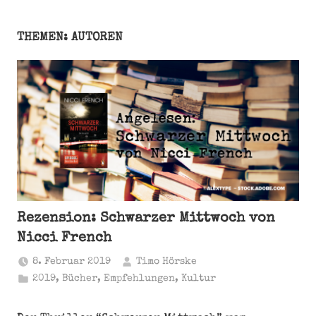
THEMEN: AUTOREN
Rezension: Schwarzer Mittwoch von
Nicci French
8. Februar 2019
Timo Hörske
2019
,
Bücher
,
Empfehlungen
,
Kultur