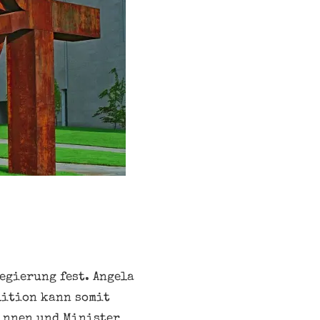
egierung fest. Angela
lition kann somit
innen und Minister