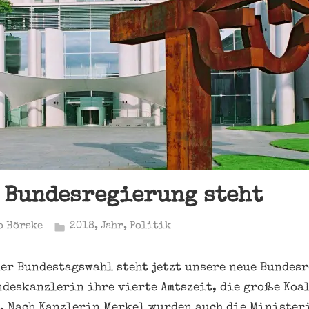
 Bundesregierung steht
o Hörske
2018
,
Jahr
,
Politik
der Bundestagswahl steht jetzt unsere neue Bundesr
ndeskanzlerin ihre vierte Amtszeit, die große Koa
. Nach Kanzlerin Merkel wurden auch die Minister