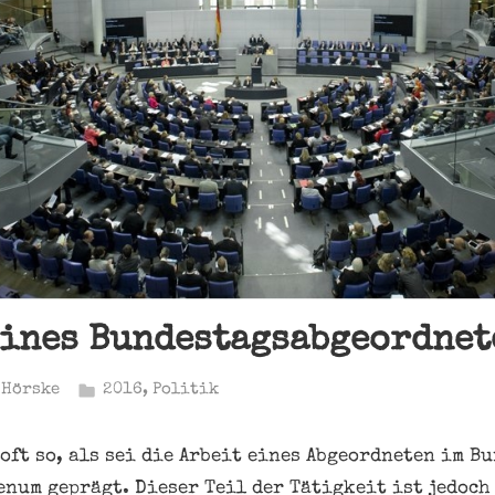
eines Bundestagsabgeordnet
 Hörske
2016
,
Politik
oft so, als sei die Arbeit eines Abgeordneten im B
enum geprägt. Dieser Teil der Tätigkeit ist jedoch