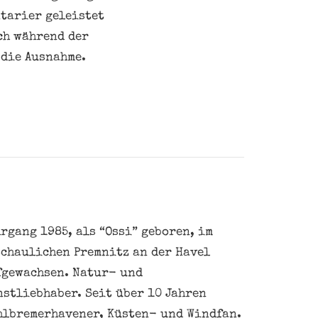
ntarier geleistet
ch während der
 die Ausnahme.
rgang 1985, als “Ossi” geboren, im
schaulichen Premnitz an der Havel
fgewachsen. Natur- und
nstliebhaber. Seit über 10 Jahren
hlbremerhavener, Küsten- und Windfan.