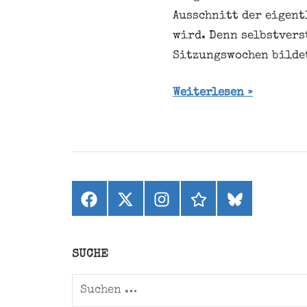
Ausschnitt der eigent
wird. Denn selbstvers
Sitzungswochen bildet
Weiterlesen
Facebook
X
Instagram
threads
bluesky
(ehemals
Twitter)
SUCHE
Suchen
nach: