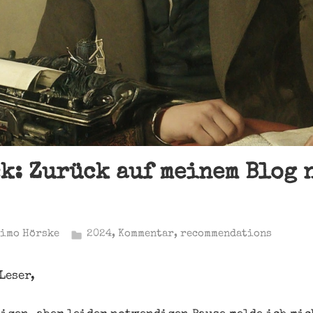
k: Zurück auf meinem Blog 
imo Hörske
2024
,
Kommentar
,
recommendations
Leser,