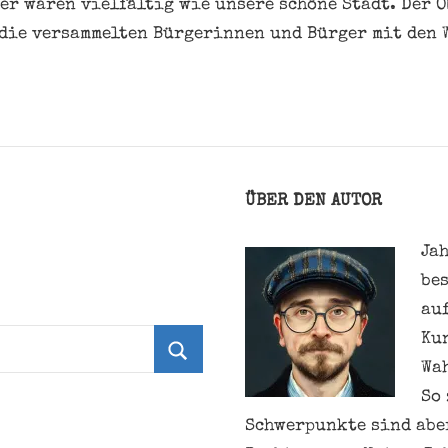
er waren vielfältig wie unsere schöne Stadt. Der 
die versammelten Bürgerinnen und Bürger mit den 
ÜBER DEN AUTOR
Jah
be
au
Ku
Wa
Suchen
So 
Schwerpunkte sind aber