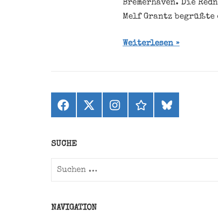
Bremerhaven. Die Redn
Melf Grantz begrüßte 
Weiterlesen
Facebook
X
Instagram
threads
bluesky
(ehemals
Twitter)
SUCHE
Suchen
nach:
NAVIGATION