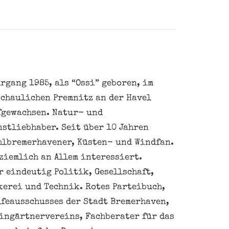
rgang 1985, als “Ossi” geboren, im
schaulichen Premnitz an der Havel
fgewachsen. Natur- und
nstliebhaber. Seit über 10 Jahren
hlbremerhavener, Küsten- und Windfan.
ziemlich an Allem interessiert.
 eindeutig Politik, Gesellschaft,
kerei und Technik. Rotes Parteibuch,
feausschusses der Stadt Bremerhaven,
eingärtnervereins, Fachberater für das