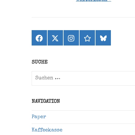
Facebook
X
Instagram
threads
bluesky
(ehemals
Twitter)
SUCHE
Suchen
nach:
NAVIGATION
Paper
Kaffeekasse