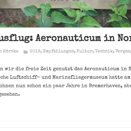
sflug: Aeronauticum in No
o Hörske
2019
,
Empfehlungen
,
Kultur
,
Technik
,
Vergan
n wir die freie Zeit genutzt das Aeronauticum in 
sche Luftschiff- und Marinefliegermuseum hatte am
wohnen nun schon ein paar Jahre in Bremerhaven, ab
gesehen.