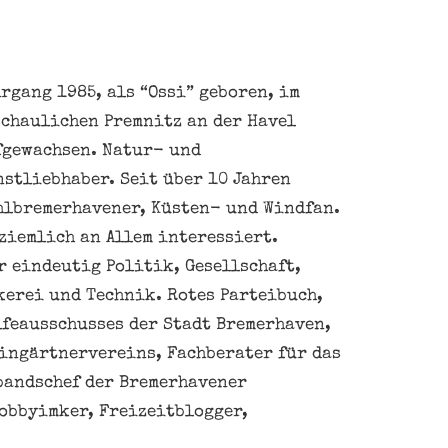
rgang 1985, als “Ossi” geboren, im
schaulichen Premnitz an der Havel
fgewachsen. Natur- und
nstliebhaber. Seit über 10 Jahren
hlbremerhavener, Küsten- und Windfan.
ziemlich an Allem interessiert.
 eindeutig Politik, Gesellschaft,
kerei und Technik. Rotes Parteibuch,
feausschusses der Stadt Bremerhaven,
eingärtnervereins, Fachberater für das
bandschef der Bremerhavener
obbyimker, Freizeitblogger,