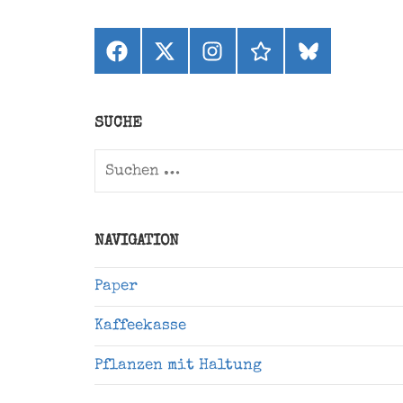
Facebook
X
Instagram
threads
bluesky
(ehemals
Twitter)
SUCHE
Suchen
nach:
NAVIGATION
Paper
Kaffeekasse
Pflanzen mit Haltung