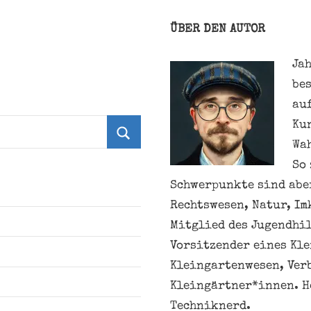
ÜBER DEN AUTOR
Jah
be
au
Ku
Wa
Suchen
So 
Schwerpunkte sind aber
Rechtswesen, Natur, Im
Mitglied des Jugendhil
Vorsitzender eines Kl
Kleingartenwesen, Ver
Kleingärtner*innen. H
Techniknerd.