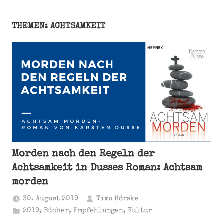
THEMEN: ACHTSAMKEIT
Morden nach den Regeln der
Achtsamkeit in Dusses Roman: Achtsam
morden
30. August 2019
Timo Hörske
2019
,
Bücher
,
Empfehlungen
,
Kultur