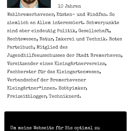
10 Jahren
Wahlbremerhavener, Küsten- und Windfan. So
ziemlich an Allem interessiert. Schwerpunkte
sind aber eindeutig Politik, Gesellschaft,
Rechtswesen, Natur, Imkerei und Technik. Rotes
Parteibuch, Mitglied des
Jugendhilfeausschusses der Stadt Bremerhaven,
Vorsitzender eines Kleingärtnervereins,
Fachberater für das Kleingartenwesen,
Verbandschef der Bremerhavener
Kleingärtner*innen. Hobbyimker,
Freizeitblogger, Techniknerd.
Meine personenbezogenen Daten nicht verkaufen
oder weitergeben
Um meine Webseite für Sie optimal zu